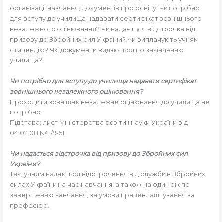
організації навчання, документів про освіту. Чи потрібно
для вступу до училища надавати сертифікат зовнішнього
незалежного оцінювання? Чи надається відстрочка від
призову до Збройних сил України? Чи виплачують учням
стипендію? Які документи видаються по закінченню
училища?
Чи потрібно для вступу до училища надавати сертифікат
зовнішнього незалежного оцінювання?
Проходити зовнішнє незалежне оцінювання до училища не
потрібно .
Підстава: лист Міністерства освіти і науки України від
04.02.08 № 1/9-51.
Чи надається відстрочка від призову до Збройних сил
України?
Так, учням надається відстрочення від служби в Збройних
силах України на час навчання, а також на один рік по
завершенню навчання, за умови працевлаштування за
професією.