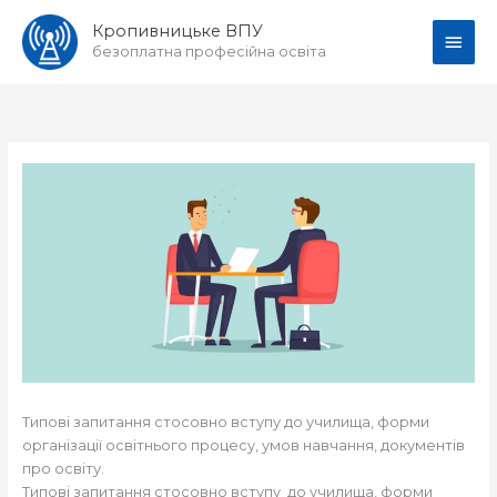
Перейти
Голо
Кропивницьке ВПУ
до
безоплатна професійна освіта
вмісту
мен
Типові запитання стосовно вступу до училища, форми
організації освітнього процесу, умов навчання, документів
про освіту.
Типові запитання стосовно вступу до училища, форми