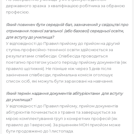
державного зразка з кваліфікацією робітника за обраною
професією.
Який повинен бути середній бал, зазначений у свідоцтві про
отримання повної загальної (або базової) середньої освіти,
для вступу до училища?
У відповідності до Правил прийому до прийом на другий
ступінь професійно-технічної освіти здійснюється за
результатами співбесіди. Співбесіда проводиться
поетапно протягом усього періоду прийому документів (як
правило щотижня). Не пізніше ніж через 5 днів після
закінчення співбесіди, приймальна комісія оголошує
список осіб, які можуть бути зараховані на навчання.
Який термін надання документів абітурієнтами для вступу
до училища?
У відповідності до Правил прийому, прийом документів
абітурієнтів починається з травня та завершується за
мірою комплектування груп з конкретних професій (як
правило до 1 вересня). За рішенням МОН приойом може
бути продовжено до 1 листопада.