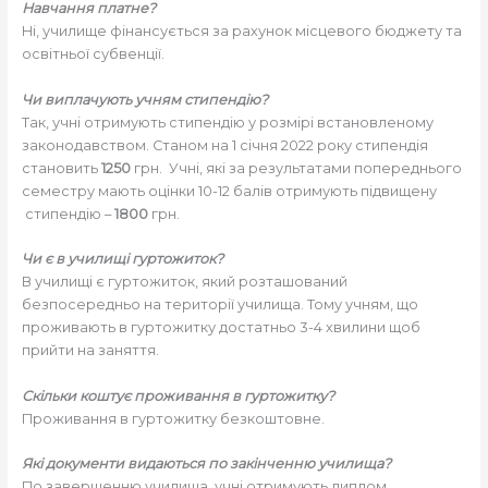
Навчання платне?
Ні, училище фінансується за рахунок місцевого бюджету та
освітньої субвенції.
Чи виплачують учням стипендію?
Так, учні отримують стипендію у розмірі встановленому
законодавством. Станом на 1 січня 2022 року стипендія
становить
1250
грн. Учні, які за результатами попереднього
семестру мають оцінки 10-12 балів отримують підвищену
стипендію –
1800
грн.
Чи є в училищі гуртожиток?
В училищі є гуртожиток, який розташований
безпосередньо на території училища. Тому учням, що
проживають в гуртожитку достатньо 3-4 хвилини щоб
прийти на заняття.
Скільки коштує проживання в гуртожитку?
Проживання в гуртожитку безкоштовне.
Які документи видаються по закінченню училища?
По завершенню училища учні отримують диплом